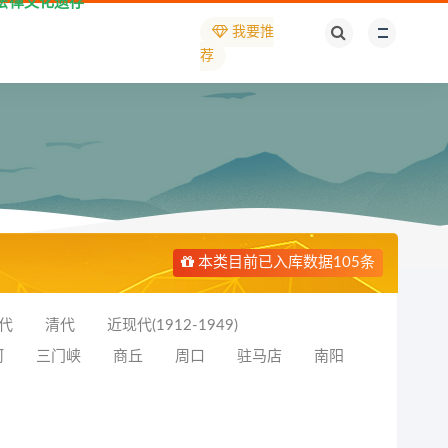
法律文化遗存
我要推
荐
本类目前已入库数据105条
代
清代
近现代(1912-1949)
河
三门峡
商丘
周口
驻马店
南阳