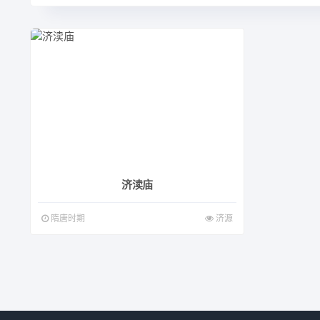
济渎庙
隋唐时期
济源