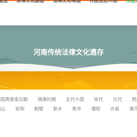
概览
法律文化图谱
法律文化地图
传统法治人物
传统
河南传统法律文化遗存
三国两晋南北朝
隋唐时期
五代十国
宋代
元代
明
顶山
安阳
鹤壁
新乡
焦作
濮阳
许昌
漯