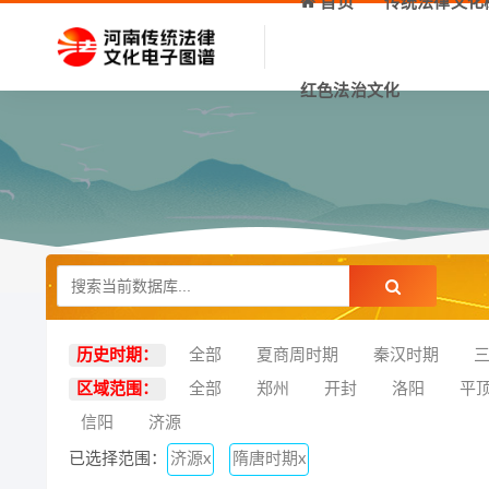
首页
传统法律文化
红色法治文化
历史时期：
全部
夏商周时期
秦汉时期
区域范围：
全部
郑州
开封
洛阳
平
信阳
济源
已选择范围：
济源x
隋唐时期x