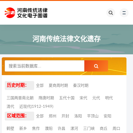
河南传统法律文化遗存
历史时期：
全部
夏商周时期
秦汉时期
三国两晋南北朝
隋唐时期
五代十国
宋代
元代
明代
清代
近现代(1912-1949)
区域范围：
全部
郑州
开封
洛阳
平顶山
安阳
鹤壁
新乡
焦作
濮阳
许昌
漯河
三门峡
商丘
周口