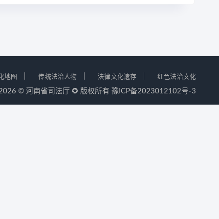
｜
｜
｜
化地图
传统法治人物
法律文化遗存
红色法治文化
-2026 ©
河南省司法厅
✪ 版权所有
豫ICP备2023012102号-3