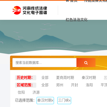
首页
传统法律文化
红色法治文化
历史时期：
全部
夏商周时期
秦汉时期
区域范围：
全部
郑州
开封
洛阳
平
信阳
济源
已选择范围：
秦汉时期x
三门峡x