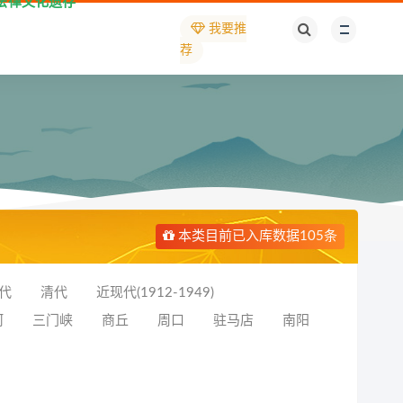
法律文化遗存
我要推
荐
本类目前已入库数据105条
代
清代
近现代(1912-1949)
河
三门峡
商丘
周口
驻马店
南阳