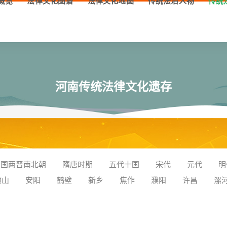
概览
法律文化图谱
法律文化地图
传统法治人物
传统
河南传统法律文化遗存
三国两晋南北朝
隋唐时期
五代十国
宋代
元代
明
顶山
安阳
鹤壁
新乡
焦作
濮阳
许昌
漯