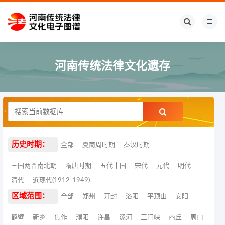
河南传统法律文化遗存
历史时期：
全部
夏商周时期
秦汉时期
三国两晋南北朝
隋唐时期
五代十国
宋代
元代
明代
清代
近现代(1912-1949)
区域范围：
全部
郑州
开封
洛阳
平顶山
安阳
鹤壁
新乡
焦作
濮阳
许昌
漯河
三门峡
商丘
周口