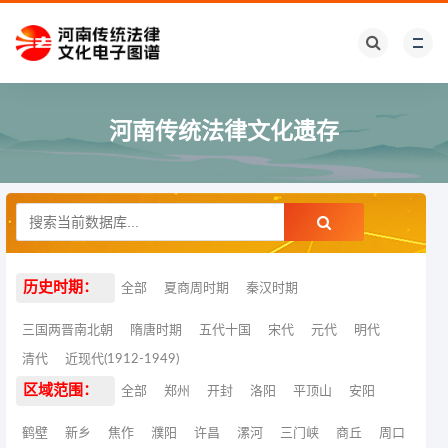
河南传统法律文化遗存
历史时期：
全部
夏商周时期
秦汉时期
三国两晋南北朝
隋唐时期
五代十国
宋代
元代
明代
清代
近现代(1912-1949)
区域范围：
全部
郑州
开封
洛阳
平顶山
安阳
鹤壁
新乡
焦作
濮阳
许昌
漯河
三门峡
商丘
周口