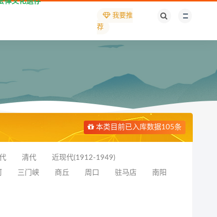
法律文化遗存
我要推
荐
本类目前已入库数据105条
代
清代
近现代(1912-1949)
河
三门峡
商丘
周口
驻马店
南阳