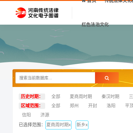
首页
传统法律文化
红色法治文化
历史时期：
全部
夏商周时期
秦汉时期
区域范围：
全部
郑州
开封
洛阳
平
信阳
济源
已选择范围：
夏商周时期x
新乡x