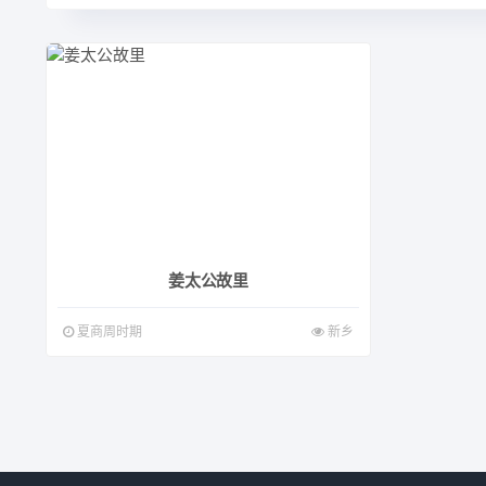
姜太公故里
夏商周时期
新乡