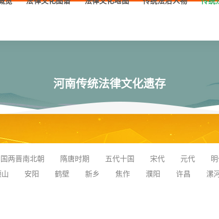
概览
法律文化图谱
法律文化地图
传统法治人物
传统
河南传统法律文化遗存
三国两晋南北朝
隋唐时期
五代十国
宋代
元代
明
顶山
安阳
鹤壁
新乡
焦作
濮阳
许昌
漯