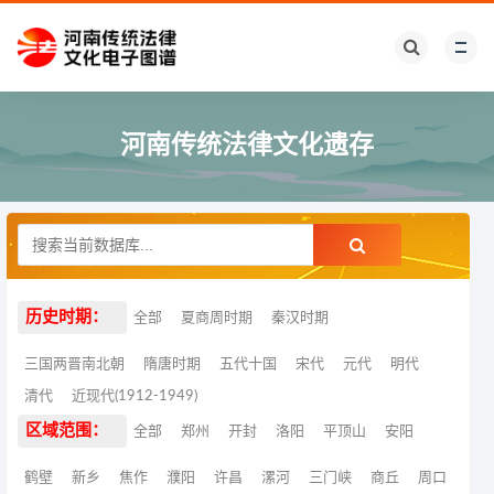
河南传统法律文化遗存
历史时期：
全部
夏商周时期
秦汉时期
三国两晋南北朝
隋唐时期
五代十国
宋代
元代
明代
清代
近现代(1912-1949)
区域范围：
全部
郑州
开封
洛阳
平顶山
安阳
鹤壁
新乡
焦作
濮阳
许昌
漯河
三门峡
商丘
周口