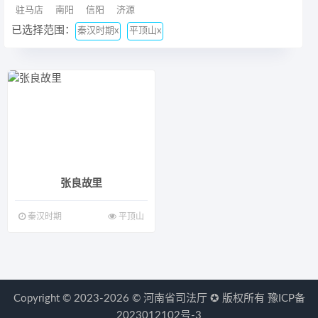
驻马店
南阳
信阳
济源
已选择范围：
秦汉时期x
平顶山x
张良故里
秦汉时期
平顶山
Copyright © 2023-2026 ©
河南省司法厅
✪ 版权所有
豫ICP备
2023012102号-3