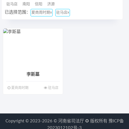
驻马店
南阳
信阳
济源
已选择范围：
夏商周时期x
驻马店x
李斯墓
夏商周时期
驻马店
Copyright © 2023-2026 ©
河南省司法厅
✪ 版权所有
豫ICP备
2023012102号-3