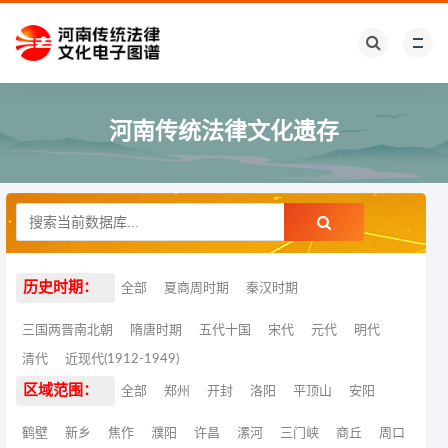
河南传统法律文化遗存
历史时期：
全部
夏商周时期
秦汉时期
三国两晋南北朝
隋唐时期
五代十国
宋代
元代
明代
清代
近现代(1912-1949)
区域范围：
全部
郑州
开封
洛阳
平顶山
安阳
鹤壁
新乡
焦作
濮阳
许昌
漯河
三门峡
商丘
周口