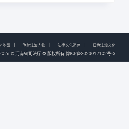
｜
｜
｜
化地图
传统法治人物
法律文化遗存
红色法治文化
-2026 ©
河南省司法厅
✪ 版权所有
豫ICP备2023012102号-3