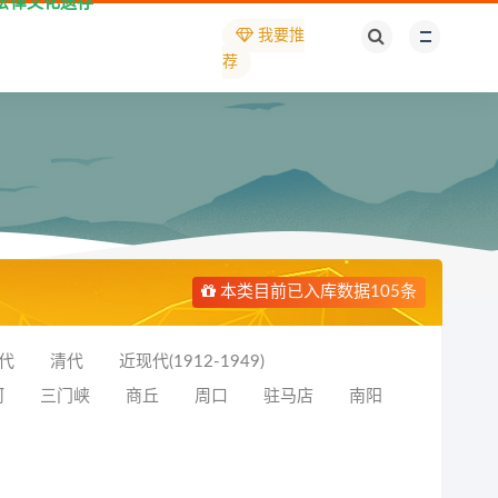
法律文化遗存
我要推
荐
本类目前已入库数据105条
代
清代
近现代(1912-1949)
河
三门峡
商丘
周口
驻马店
南阳