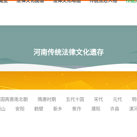
概览
法律文化图谱
法律文化地图
传统法治人物
传统
河南传统法律文化遗存
三国两晋南北朝
隋唐时期
五代十国
宋代
元代
明
顶山
安阳
鹤壁
新乡
焦作
濮阳
许昌
漯