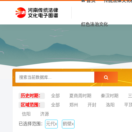
首页
传统法律文化
红色法治文化
历史时期：
全部
夏商周时期
秦汉时期
区域范围：
全部
郑州
开封
洛阳
平
信阳
济源
已选择范围：
元代x
鹤壁x