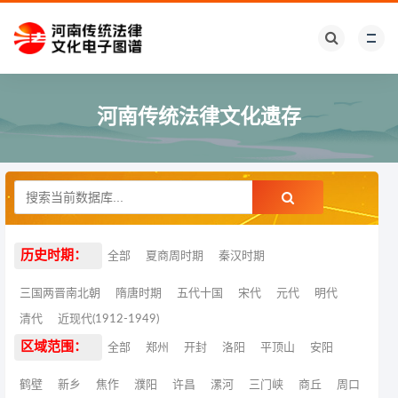
河南传统法律文化遗存
历史时期：
全部
夏商周时期
秦汉时期
三国两晋南北朝
隋唐时期
五代十国
宋代
元代
明代
清代
近现代(1912-1949)
区域范围：
全部
郑州
开封
洛阳
平顶山
安阳
鹤壁
新乡
焦作
濮阳
许昌
漯河
三门峡
商丘
周口