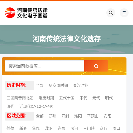
河南传统法律文化遗存
历史时期：
全部
夏商周时期
秦汉时期
三国两晋南北朝
隋唐时期
五代十国
宋代
元代
明代
清代
近现代(1912-1949)
区域范围：
全部
郑州
开封
洛阳
平顶山
安阳
鹤壁
新乡
焦作
濮阳
许昌
漯河
三门峡
商丘
周口