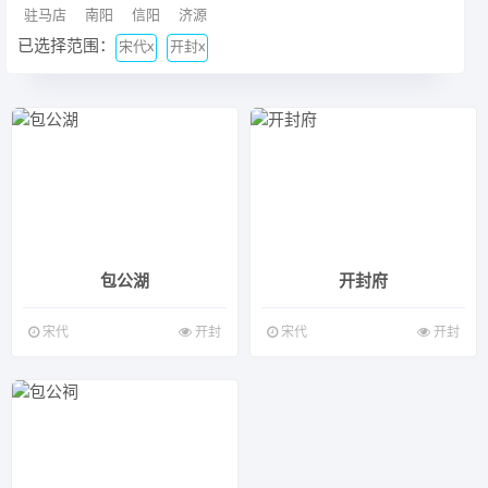
驻马店
南阳
信阳
济源
已选择范围：
宋代x
开封x
包公湖
开封府
宋代
开封
宋代
开封