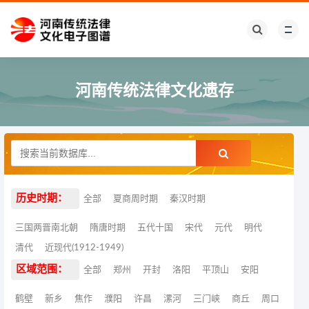
河南传统法律文化遗存
历史时期：
全部
夏商周时期
秦汉时期
三国两晋南北朝
隋唐时期
五代十国
宋代
元代
明代
清代
近现代(1912-1949)
区域范围：
全部
郑州
开封
洛阳
平顶山
安阳
鹤壁
新乡
焦作
濮阳
许昌
漯河
三门峡
商丘
周口